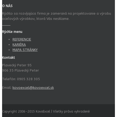
O NÁS
Rýchlo sa rozvíjajúca firma je zameraná na projektovanie a výrobu
oceľových výrobkov, ktorá Vás nesklame.
Rýchle menu
REFERENCIE
KARIÉRA
MAPA STRÁNKY
Kontakt
Plavecký Peter 95
906 35 Plavecký Peter
Telefón: 0905 328 305
Email:
kovoexcel@kovoexcel.sk
Copyright 2006-2015 KovoExcel | Všetky práva vyhradené