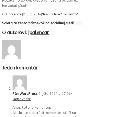
Môžete ho upraviť alebo vymazať a potom už
len začať písať!
Od
jpalencar
|
2 júla, 2014
|
Nezaradené
|
1 komentář
Sdieľajte tento príspevok na sociálnej sieti!
O autorovi:
jpalencar
Jeden komentár
Pán WordPress
2. júla 2014 v 17:06
-
Odpovedať
Ahoj, toto je komentár.
Ak chcete odstrániť komentár, stačí sa