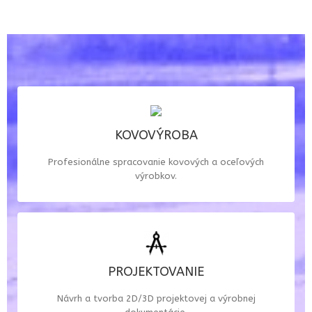
KOVOVÝROBA
KOVOVÝROBA
Dlhoročné skúsenosti a prax s výrobou oceľových,
Profesionálne spracovanie kovových a oceľových
žiaruvzdorných výrobkov, oceľových konštrukcií a
výrobkov.
montážou pre výrobný priemysel.
PROJEKTUJEME
PROJEKTOVANIE
Tvorba technickej dokumentácie existujúcich a nových
modelov podľa vašich predstáv v programe AutoCAD,
Návrh a tvorba 2D/3D projektovej a výrobnej
SOLIDWORKS a TEKLA.