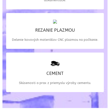
dokumentácie.
REZANIE PLAZMOU
REZANIE PLAZMOU
Delenie plechov CNC plazmou na počkanie podľa výkresu
Delenie kovových materiálov CNC plazmou na počkanie.
alebo AutoCAD modelu (*.DWG, *.DXF) priamo z počítača
na počkanie.
CEMENT
CEMENT
Prax a skúsenosti s opravou, montážou technológie z
priemyslu výroby cementu. Výroba a návrh náhradných
Skúsenosti a prax z priemyslu výroby cementu.
dielov a časti technológie.