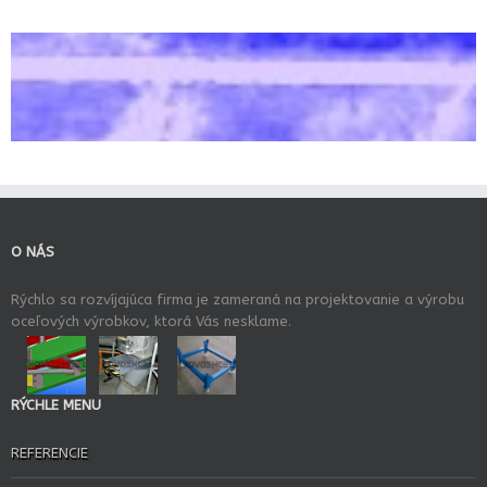
O NÁS
Rýchlo sa rozvíjajúca firma je zameraná na projektovanie a výrobu
oceľových výrobkov, ktorá Vás nesklame.
RÝCHLE MENU
REFERENCIE