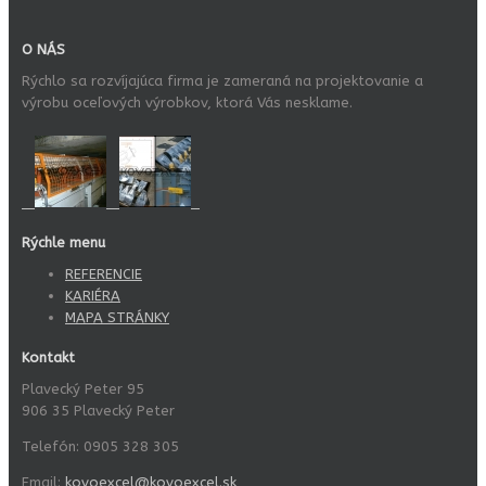
O NÁS
Rýchlo sa rozvíjajúca firma je zameraná na projektovanie a
výrobu oceľových výrobkov, ktorá Vás nesklame.
Rýchle menu
REFERENCIE
KARIÉRA
MAPA STRÁNKY
Kontakt
Plavecký Peter 95
906 35 Plavecký Peter
Telefón: 0905 328 305
Email:
kovoexcel@kovoexcel.sk