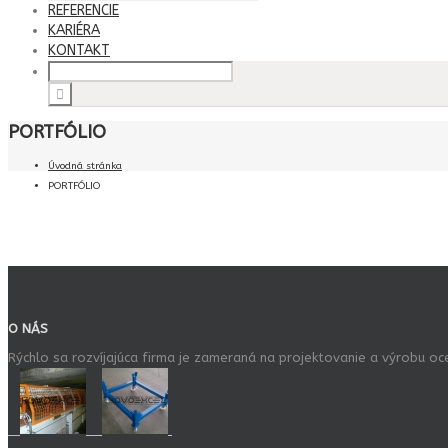
REFERENCIE
KARIÉRA
KONTAKT
PORTFÓLIO
Úvodná stránka
PORTFÓLIO
O NÁS
Rýchlo sa rozvíjajúca firma je zameraná na projektovanie a výrobu oc