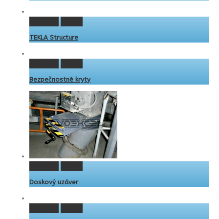
Permalink
Gallery
TEKLA Structure
Permalink
Gallery
Bezpečnostné kryty
Permalink
Gallery
Doskový uzáver
Permalink
Gallery